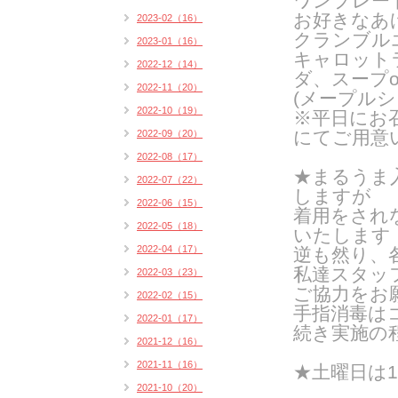
ワンプレー
お好きなあ
2023-02（16）
クランブル
2023-01（16）
キャロット
2022-12（14）
ダ、スープ
2022-11（20）
(メープルシ
2022-10（19）
※平日にお
にてご用意
2022-09（20）
2022-08（17）
★
まるうま
2022-07（22）
しますが
2022-06（15）
着用をされ
2022-05（18）
いたします
2022-04（17）
逆も然り、
私達スタッ
2022-03（23）
ご協力をお
2022-02（15）
手指消毒は
2022-01（17）
続き実施の
2021-12（16）
2021-11（16）
★
土曜日は
2021-10（20）