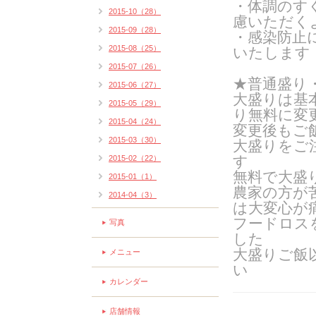
・体調のす
2015-10（28）
慮いただく
2015-09（28）
・感染防止
2015-08（25）
いたします
2015-07（26）
★普通盛り
2015-06（27）
大盛りは基
2015-05（29）
り無料に変
2015-04（24）
変更後もご
2015-03（30）
大盛りをご
す
2015-02（22）
無料で大盛
2015-01（1）
農家の方が
2014-04（3）
は大変心が
フードロス
写真
した
大盛りご飯
メニュー
い
カレンダー
店舗情報