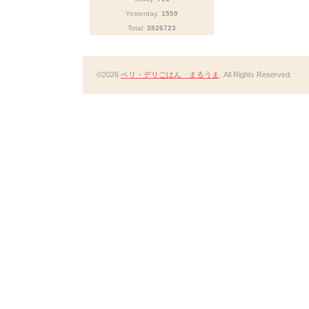
Yesterday:
1559
Total:
2826723
©2026
ベリ・デリごはん まるうま
. All Rights Reserved.