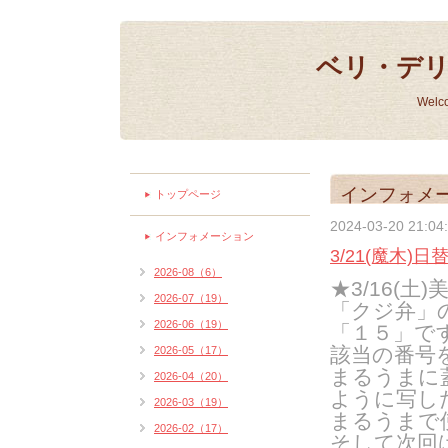
ベリ・デ
Welc
インフォメ
トップページ
2024-03-20 21:04
インフォメーション
3/21(魔木)日
2026-08（6）
★3
/16(
土
)
2026-07（19）
「クジ弁」
2026-06（19）
「１５」で
該当の番号
2026-05（17）
まるうまに
2026-04（20）
ように写し
2026-03（19）
まるうまで
2026-02（17）
そして次回は