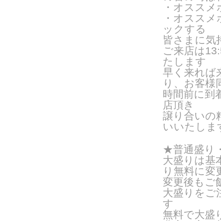
・オススメ
・オススメ
ックする
皆さまに気
ご来
店は1
たします
早く来れば
り、お客様
時間前に到
店頂き
譲り合いの
いいたしま
★普通盛り
大盛りは基
り無料に変
変更後もご
大盛りをご
す
無料で大盛