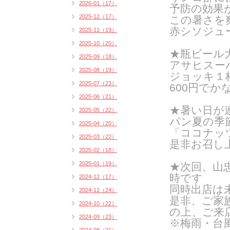
2026-01（17）
予防の効果
2025-12（17）
この暑さを
赤シソジュ
2025-11（19）
2025-10（20）
★瓶ビール
2025-09（18）
アサヒスー
2025-08（19）
ジョッキ１杯
2025-07（23）
600円でか
2025-06（21）
★暑い日が
2025-05（22）
パン夏の季
2025-04（20）
「ココナッ
2025-03（22）
是非お召し
2025-02（18）
2025-01（19）
★次回、山忠水
時です
2024-12（17）
同時出店は
2024-11（24）
是非、ご家
2024-10（22）
の上、ご来
2024-09（23）
※梅雨・台