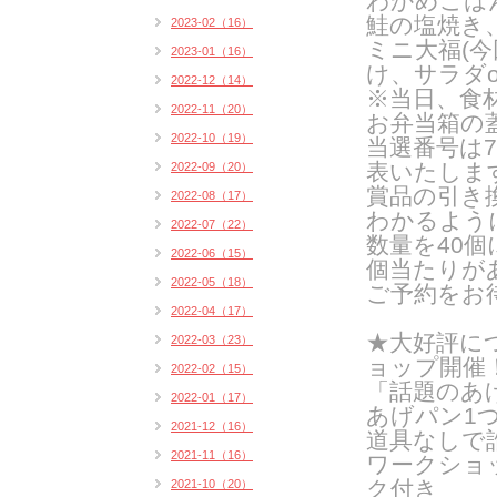
わかめごは
鮭の塩焼き
2023-02（16）
ミニ大福(
2023-01（16）
け、サラダ
2022-12（14）
※当日、食
2022-11（20）
お弁当箱の
2022-10（19）
当選番号は
7
表いたしま
2022-09（20）
賞品の引き
2022-08（17）
わかるよう
2022-07（22）
数量を
40
個
2022-06（15）
個当たりが
2022-05（18）
ご予約をお
2022-04（17）
★大好評につ
2022-03（23）
ョップ開催
2022-02（15）
「話題のあ
2022-01（17）
あげパン1
2021-12（16）
道具なしで
2021-11（16）
ワークショッ
ク付き
2021-10（20）