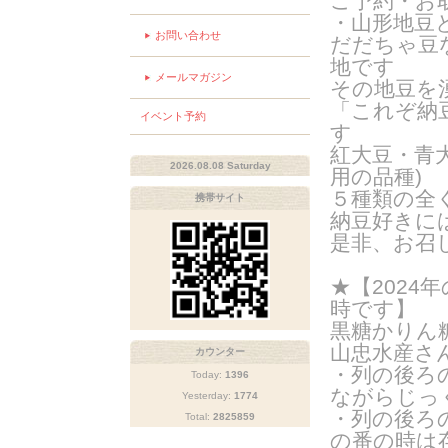
ご予約・お
・山形地豆
お問い合わせ
だだちゃ豆
地です
メールマガジン
その地豆を
「これぞ納
イベント予約
す
紅大豆・青
2026.08.08 Saturday
用の品種
)
５種類の全
携帯サイト
納豆好きに
是非、お召
★【2024年
時です】
黒糖かりん
山忠水産さ
カウンター
・列の後ろ
Today:
1396
ながらじっ
Yesterday:
1774
・列の後ろ
Total:
2825859
の番の時は