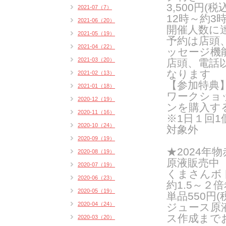
3,500円(
2021-07（7）
12時～約3
2021-06（20）
開催人数に
2021-05（19）
予約は店頭
2021-04（22）
ッセージ機
2021-03（20）
店頭、電話
なります
2021-02（13）
【参加特典
2021-01（18）
ワークショ
2020-12（19）
ンを購入する
2020-11（16）
※1日１回
2020-10（24）
対象外
2020-09（19）
★2024
2020-08（19）
原液販売中
2020-07（19）
くまさんボトル
2020-06（23）
約1.5～２
2020-05（19）
単品550円
2020-04（24）
ジュース原
ス作成まで
2020-03（20）