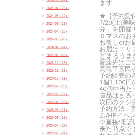
2024-08（21）
ます
2024-07（20）
★【予約受
2024-06（22）
7/20(
土
)
美
2024-05（23）
弁」を開催
2024-04（18）
９マスのお
2024-03（20）
お渡し
or
お
2024-02（21）
お届けエリ
どまるうま
2024-01（23）
配達先はご
2023-12（18）
高島平区民
2023-11（19）
予約販売の
2023-10（19）
1
個
1,100
円
(
2023-09（18）
40
個中当た
賞品はまる
2023-08（17）
次回のクジ
2023-07（18）
予約方法：
2023-06（21）
ム
/HP
イベ
2023-05（18）
※直接
/
電話
2023-04（17）
来た時点で
2023-03（21）