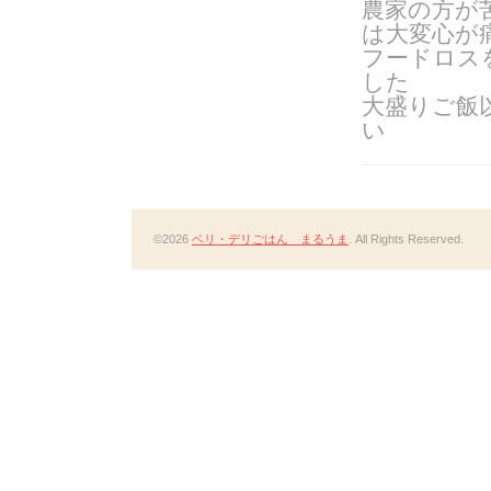
農家の方が
は大変心が
フードロス
した
大盛りご飯
い
©2026
ベリ・デリごはん まるうま
. All Rights Reserved.