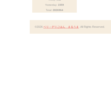
Yesterday:
1559
Total:
2826964
©2026
ベリ・デリごはん まるうま
. All Rights Reserved.