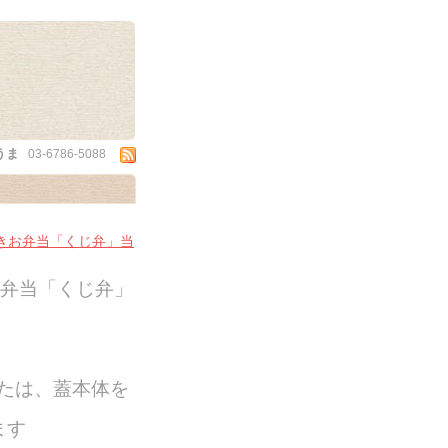
うま
03-6786-5088
付きお弁当「くじ弁」当
お弁当「くじ弁」
たは、蓋本体を
ます