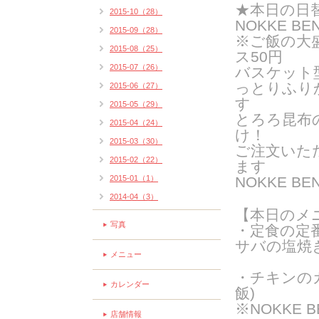
★
本日の日
2015-10（28）
NOKKE BE
2015-09（28）
※ご飯の大
2015-08（25）
ス50円
2015-07（26）
バスケット
っとりふり
2015-06（27）
す
2015-05（29）
とろろ昆布
2015-04（24）
け！
2015-03（30）
ご注文いた
2015-02（22）
ま
す
2015-01（1）
NOKKE B
2014-04（3）
【本日のメ
写真
・定食の定
サバの塩焼き
メニュー
・チキンの
カレンダー
飯)
※NOKKE 
店舗情報