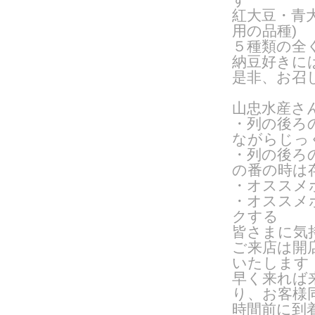
紅大豆・青
用の品種
)
５種類の全
納豆好きに
是非、お召
山忠水産さ
・列の後ろ
ながらじっ
・列の後ろ
の番の時は
・オススメ
・オススメ
クする
皆さまに気
ご来店は開
いたします
早く来れば
り、お客様
時間前に到