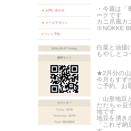
・今週は「
お問い合わせ
ークです
カニ爪風カ
メールマガジン
※NOKKE 
イベント予約
白菜と油揚
2026.08.07 Friday
もやしとコ
携帯サイト
★2月分の
今月もすず
ご予約、お
・山形地豆
カウンター
だだちゃ豆
Today:
1176
地です
Yesterday:
4175
地豆を湧き
Total:
2823865
「これぞ納
す