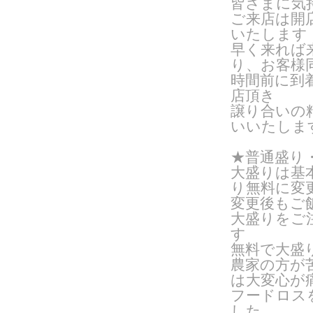
皆さまに気
ご来店は開
いたします
早く来れば
り、お客様
時間前に到
店頂き
譲り合いの
いいたしま
★普通盛り
大盛りは基
り無料に変
変更後もご
大盛りをご
す
無料で大盛
農家の方が
は大変心が
フードロス
した