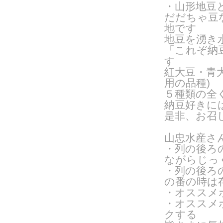
・山形地豆
だだちゃ豆
地です
地豆を湧き
「これぞ納
す
紅大豆・青
用の品種
)
５種類の全
納豆好きに
是非、お召
山忠水産さ
・列の後ろ
ながらじっ
・列の後ろ
の番の時は
・オススメ
・オススメ
クする