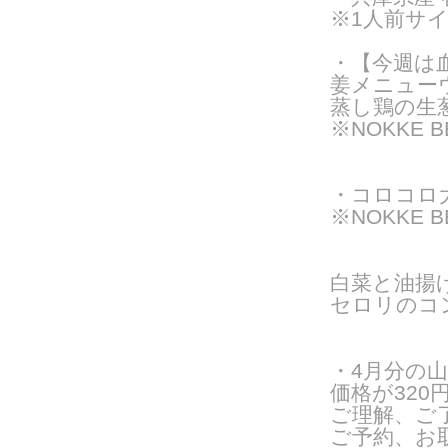
※1人前サ
・【今週は
姜メニュー
蒸し鶏の生葱
※NOKKE 
・コロコロ大
※NOKKE 
白菜と油揚
セロリのコ
・4月分の山
価格が320
ご理解、ご
ご予約、お