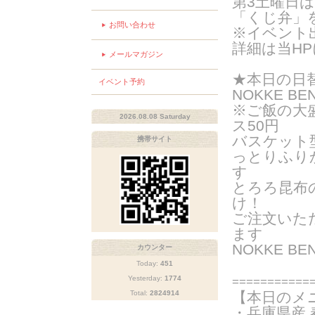
第3土曜日
「くじ弁」
お問い合わせ
※イベント
詳細は当H
メールマガジン
★
本日の日
イベント予約
NOKKE BE
※ご飯の大
2026.08.08 Saturday
ス50円
バスケット
携帯サイト
っとりふり
す
とろろ昆布
け！
ご注文いた
ま
す
NOKKE B
カウンター
Today:
451
Yesterday:
1774
===========
Total:
2824914
【本日のメ
・
兵庫県産