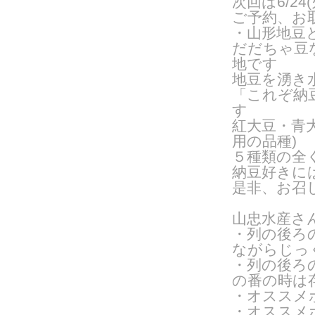
次回は6/24(
ご予約、お
・山形地豆
だだちゃ豆
地です
地豆を湧き
「これぞ納
す
紅大豆・青
用の品種
)
５種類の全
納豆好きに
是非、お召
山忠水産さ
・列の後ろ
ながらじっ
・列の後ろ
の番の時は
・オススメ
・オススメ