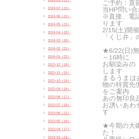
2024-08（21）
ご予約：直
当HP問い
2024-07（20）
※直接、電
2024-06（22）
ります
2024-05（23）
2/15(土
2024-04（18）
「くじ弁」
2024-03（20）
2024-02（21）
★6/22(
～16時に
2024-01（23）
お馴染みの
2023-12（18）
します
2023-11（19）
まるうまは
2023-10（19）
物の特賞先
2023-09（18）
をご案内
あの無印良
2023-08（17）
お誘いあわ
2023-07（18）
す
2023-06（21）
2023-05（18）
★今期の大
2023-04（17）
た！
2023-03（21）