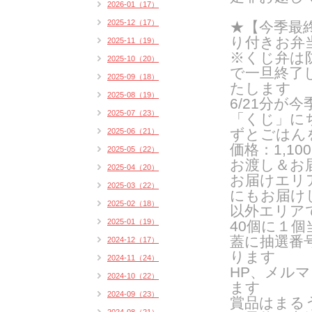
2026-01（17）
2025-12（17）
★【今季最終
り付きお弁
2025-11（19）
※くじ弁は
2025-10（20）
で一旦終了
2025-09（18）
たします
2025-08（19）
6/21分が
2025-07（23）
「くじ」に
ずとごはん
2025-06（21）
価格：1,10
2025-05（22）
お渡し＆お届
2025-04（20）
お届けエリ
2025-03（22）
にもお届け
2025-02（18）
以外エリア
2025-01（19）
40個に１
蓋に抽選番
2024-12（17）
ります
2024-11（24）
HP、メル
2024-10（22）
ます
2024-09（23）
賞品はまるう