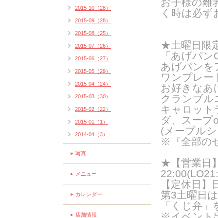
お子様の離
2015-10（28）
く時は必ず
2015-09（28）
2015-08（25）
★土曜日限
2015-07（26）
「あげパンO
2015-06（27）
あげパンを
2015-05（29）
ワンプレー
2015-04（24）
お好きなあ
クランブル
2015-03（30）
キャロット
2015-02（22）
ダ、スープ
2015-01（1）
(メープルシ
2014-04（3）
※『全部の
写真
★【営業日】火
22:00(LO21:
メニュー
【定休日】
第3土曜日
カレンダー
「くじ弁」
※イベント
店舗情報