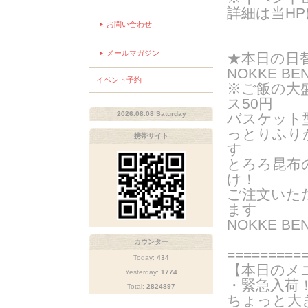
詳細は当H
お問い合わせ
メールマガジン
★
本日の日
NOKKE BE
イベント予約
※ご飯の大
ス50円
2026.08.08 Saturday
バスケット
っとりふり
携帯サイト
す
とろろ昆布
け！
ご注文いた
ま
す
NOKKE B
カウンター
=========
Today:
434
【本日のメ
Yesterday:
1774
・緊急入荷
Total:
2824897
ちょっと大