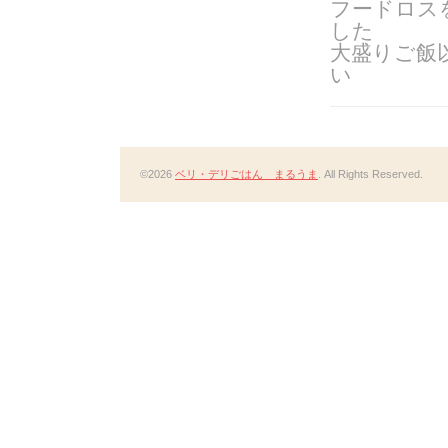
フードロス
した
大盛りご飯
い
©2026
ベリ・デリごはん まるうま
. All Rights Reserved.