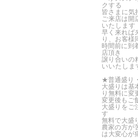
クする
皆さまに気
ご来店は開
いたします
早く来れば
り、お客様
時間前に到
店頂き
譲り合いの
いいたしま
★普通盛り
大盛りは基
り無料に変
変更後もご
大盛りをご
す
無料で大盛
農家の方が
は大変心が