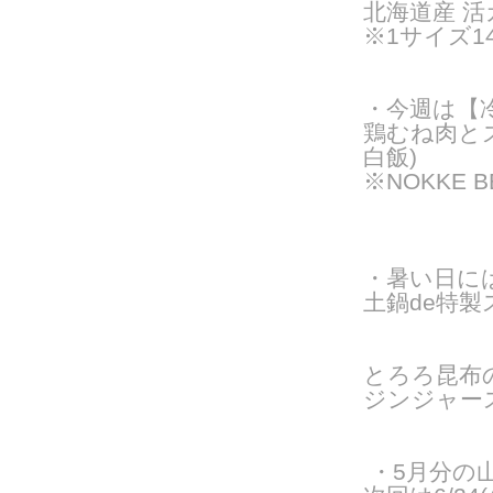
北海道産 活
※1サイズ14
・今週は【
鶏むね肉と
白飯)
※NOKKE 
・暑い日に
土鍋de特製
とろろ昆布
ジンジャー
・5月分の