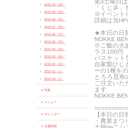
第3土曜日
2015-10（28）
「くじ弁」
2015-09（28）
※イベント
詳細は当H
2015-08（25）
2015-07（26）
★
本日の日
2015-06（27）
NOKKE BE
2015-05（29）
※ご飯の大
2015-04（24）
ラス100円
バスケット
2015-03（30）
自家製ひじ
2015-02（22）
ーの
1種を
2015-01（1）
とろろ昆布
2014-04（3）
ご注文いた
ま
す
写真
NOKKE B
メニュー
=========
【本日の日
カレンダー
・農業まつ
土鍋deニシ
店舗情報