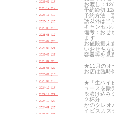
2026-01（17）
お渡し：12/
2025-12（17）
予約締切:12/
予約方法：
2025-11（19）
話以外は当
2025-10（20）
キャンセルポ
2025-09（18）
備考：おせ
2025-08（19）
ます
2025-07（23）
お値段据え
いおせちな
2025-06（21）
容器等を見
2025-05（22）
2025-04（20）
★11月のオ
2025-03（22）
お店は臨時
2025-02（18）
2025-01（19）
★「生ハイ
ュースを販
2024-12（17）
※漬け込み
2024-11（24）
２杯分
2024-10（22）
かのクレオ
2024-09（23）
イビスカス