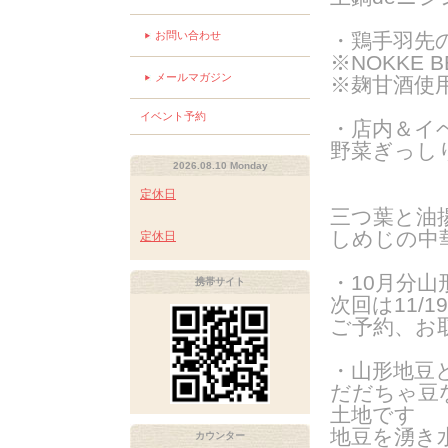
お問い合わせ
・鶏手羽先
※NOKKE 
メールマガジン
※麹甘酒使
イベント予約
・店内＆イ
野菜ぎっし
2026.08.10 Monday
定休日
三つ葉と油
しめじの中
定休日
・10月分
山
携帯サイト
次回は11/1
ご予約、お
・山形地豆
だだちゃ豆
土地です
地豆を湧き
カウンター