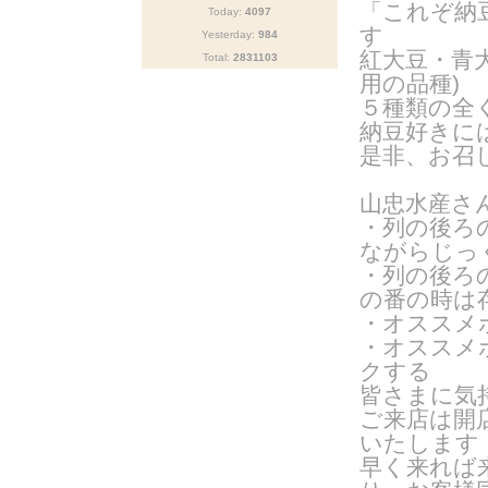
「これぞ納
Today:
4097
す
Yesterday:
984
紅大豆・青
Total:
2831103
用の品種
)
５種類の全
納豆好きに
是非、お召
山忠水産さ
・列の後ろ
ながらじっ
・列の後ろ
の番の時は
・オススメ
・オススメ
クする
皆さまに気
ご来店は開
いたします
早く来れば