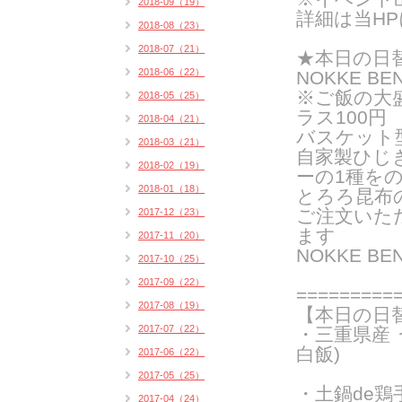
2018-09（19）
詳細は当H
2018-08（23）
2018-07（21）
★
本日の日
2018-06（22）
NOKKE BE
※ご飯の大
2018-05（25）
ラス100円
2018-04（21）
バスケット
2018-03（21）
自家製ひじ
2018-02（19）
ーの
1種を
2018-01（18）
とろろ昆布
ご注文いた
2017-12（23）
ま
す
2017-11（20）
NOKKE B
2017-10（25）
2017-09（22）
===
======
2017-08（19）
【本日の日
2017-07（22）
・三重県産
白飯)
2017-06（22）
2017-05（25）
・土鍋de
2017-04（24）