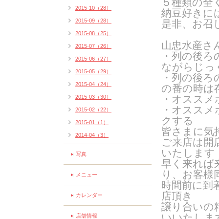
５種類の全
2015-10（28）
納豆好きに
2015-09（28）
是非、お召
2015-08（25）
山忠水産さ
2015-07（26）
・列の後ろ
2015-06（27）
ながらじっ
2015-05（29）
・列の後ろ
2015-04（24）
の番の時は
・オススメ
2015-03（30）
・オススメ
2015-02（22）
クする
2015-01（1）
皆さまに気
2014-04（3）
ご来店は開
いたします
写真
早く来れば
り、お客様
メニュー
時間前に到
店頂き
カレンダー
譲り合いの
いいたしま
店舗情報