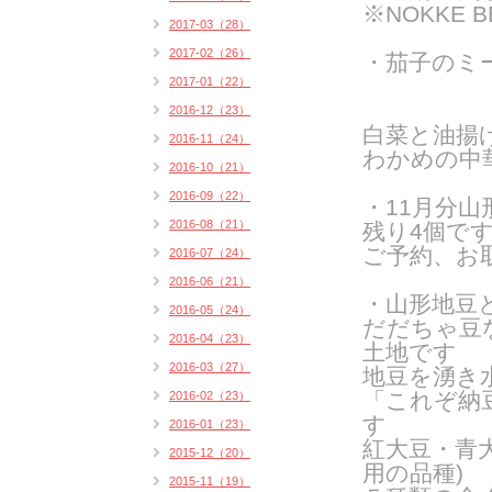
※NOKKE 
2017-03（28）
2017-02（26）
・茄子のミ
2017-01（22）
2016-12（23）
白菜と油揚
2016-11（24）
わかめの中
2016-10（21）
2016-09（22）
・11月分
山
2016-08（21）
残り4個で
ご予約、お
2016-07（24）
2016-06（21）
・山形地豆
2016-05（24）
だだちゃ豆
2016-04（23）
土地です
2016-03（27）
地豆を湧き
「これぞ納
2016-02（23）
す
2016-01（23）
紅大豆・青
2015-12（20）
用の品種
)
2015-11（19）