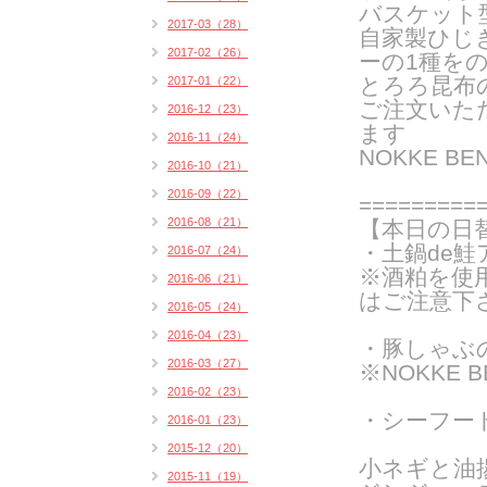
バスケット
2017-03（28）
自家製ひじ
2017-02（26）
ーの
1種を
とろろ昆布
2017-01（22）
ご注文いた
2016-12（23）
ま
す
2016-11（24）
NOKKE B
2016-10（21）
2016-09（22）
===
======
2016-08（21）
【本日の日
・土鍋de鮭
2016-07（24）
※酒粕を使
2016-06（21）
はご注意下
2016-05（24）
2016-04（23）
・豚しゃぶ
2016-03（27）
※NOKKE 
2016-02（23）
・シーフー
2016-01（23）
2015-12（20）
小ネギと油
2015-11（19）