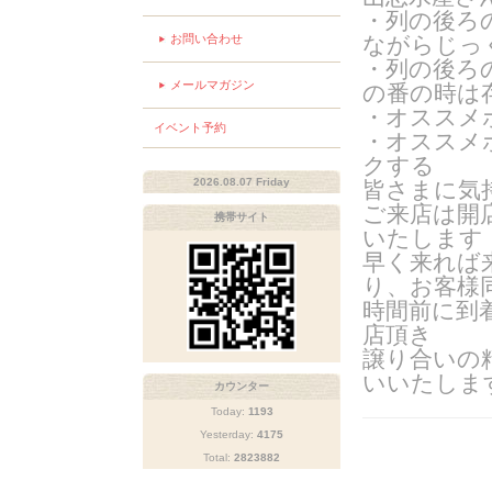
・列の後ろ
お問い合わせ
ながらじっ
・列の後ろ
メールマガジン
の番の時は
・オススメ
イベント予約
・オススメ
クする
2026.08.07 Friday
皆さまに気
ご来店は開
携帯サイト
いたします
早く来れば
り、お客様
時間前に到
店頂き
譲り合いの
いいたしま
カウンター
Today:
1193
Yesterday:
4175
Total:
2823882