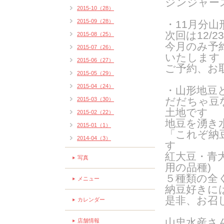
ジンジャー
2015-10（28）
2015-09（28）
・11月分
山
次回は12/2
2015-08（25）
今月のみ予
2015-07（26）
いたします
2015-06（27）
ご予約、お
2015-05（29）
2015-04（24）
・山形地豆
だだちゃ豆
2015-03（30）
土地です
2015-02（22）
地豆を湧き
2015-01（1）
「これぞ納
2014-04（3）
す
紅大豆・青
写真
用の品種
)
５種類の全
メニュー
納豆好きに
是非、お召
カレンダー
山忠水産さ
店舗情報