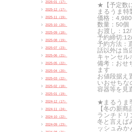
2026-01（17）
★【予定数
2025-12（17）
まるうま特
価格：4,9
2025-11（19）
数量：50個
2025-10（20）
お渡し：12/
2025-09（18）
予約締切:12/
2025-08（19）
予約方法：
2025-07（23）
話以外は当
キャンセルポ
2025-06（21）
備考：おせ
2025-05（22）
ます
2025-04（20）
お値段据え
2025-03（22）
いおせちな
2025-02（18）
容器等を見
2025-01（19）
★まるうま
2024-12（17）
【冬の新商
2024-11（24）
ランチドリン
2024-10（22）
冬と言えば
2024-09（23）
ッシュみか