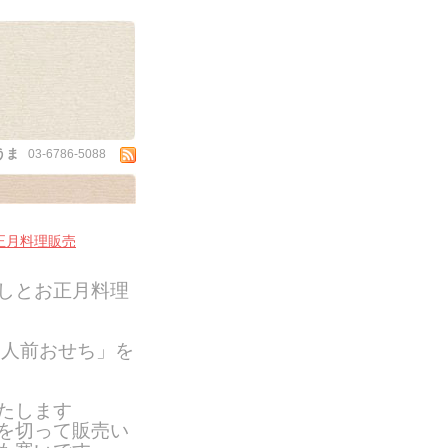
うま
03-6786-5088
お正月料理販売
しとお正月料理
一人前おせち」を
たします
を切って販売い