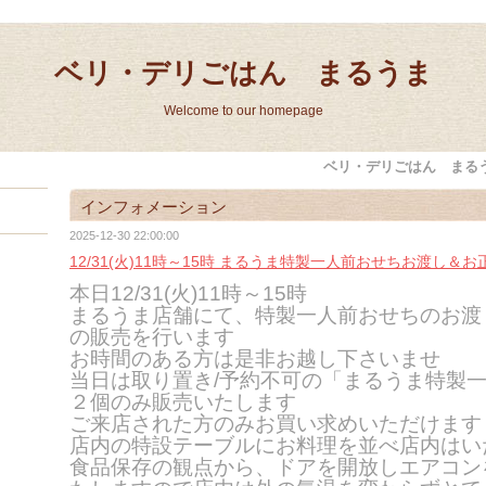
ベリ・デリごはん まるうま
Welcome to our homepage
ベリ・デリごはん まる
インフォメーション
2025-12-30 22:00:00
12/31(火)11時～15時 まるうま特製一人前おせちお渡し＆
本日12/31(
火)11時～15時
まるうま店舗にて、特製一人前おせちのお渡
の販売を行います
お時間のある方は是非お越し下さいませ
当日は取り置き/予約不可の「まるうま特製
２個のみ販売いたします
ご来店された方のみお買い求めいただけます
店内の特設テーブルにお料理を並べ店内は
い
食品保存の観点から、ドアを開放しエアコン