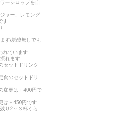
ワーシロップを自
ジャー、レモング
です
）
ます/炭酸無しでも
われています
摂れます
食のセットドリンク
、定食のセットドリ
の変更は＋400円で
は＋450円です
残り2～３杯くら