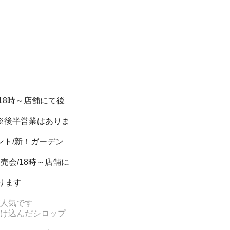
/18時～店舗にて後
※後半
営業はありま
ベント/新！ガーデン
売会/
18時～店舗に
ります
人気です
け込んだシロップ