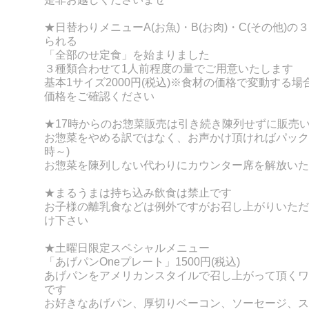
★日替わりメニューA(お魚)・B(お肉)・C(その他)
られる
「全部のせ定食」を始まりました
３種類合わせて1人前程度の量でご用意いたします
基本1サイズ2000円(税込)※食材の価格で変動する
価格をご確認ください
★17時からのお惣菜販売は引き続き陳列せずに販売
お惣菜をやめる訳ではなく、お声かけ頂ければパック詰
時～)
お惣菜を陳列しない代わりにカウンター席を解放いた
★まるうまは持ち込み飲食は禁止です
お子様の離乳食などは例外ですがお召し上がりいただ
け下さい
★土曜日限定スペシャルメニュー
「あげパンOneプレート」1500円(税込)
あげパンをアメリカンスタイルで召し上がって頂くワ
です
お好きなあげパン、厚切りベーコン、ソーセージ、ス