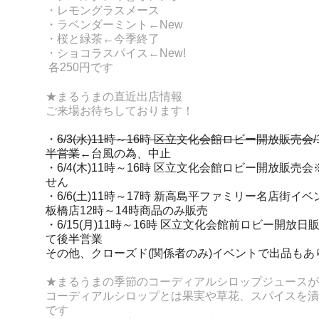
・レモングラスメース
・ラベンダーミント←New
・桜と緑茶←今季終了
・ショコラスパイス←New!
各250円です
★まるうまの直近出店情報
ご来場お待ちしております！
・
6/3(水)11時～16時 区立文化会館ロビー開放販売会
半営業
←台風の為、中止
・6/4(木)
11時～16時 区立文化会館ロビー開放販売会
せん
・6/6(土)11時～17時 新高島平ファミリー名店街イ
板橋店12時～14時商品のみ販売
・6/15(月)11時～16時 区立文化会館前ロビー開放日販
て後半営業
その他、クローズド(関係者のみ)イベントで出品もあ
★まるうまの季節のコーディアルシロップジュースが
コーディアルシロップとは果実
や草花、スパイスを漬
です