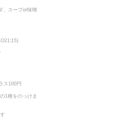
ダ、スープor味噌
21:15)
す
ス100円
の
1種をのっけま
す