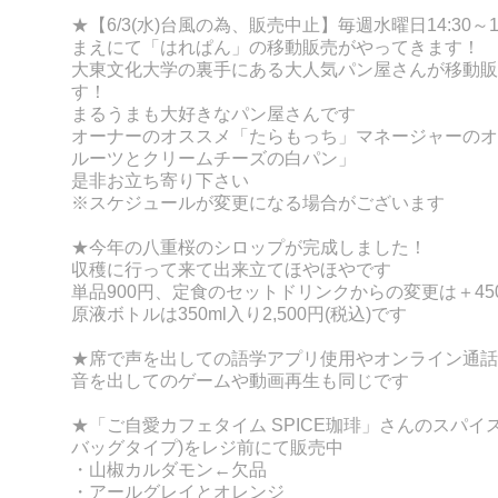
★【6/3(水)台風の為、販売中止】毎週水曜日14:30～1
まえにて「はれぱん」の移動販売がやってきます！
大東文化大学の裏手にある大人気パン屋さんが移動販
す！
まるうまも大好きなパン屋さんです
オーナーのオススメ「たらもっち」マネージャーのオ
ルーツとクリームチーズの白パン」
是非お立ち寄り下さい
※スケジュールが変更になる場合がございます
★今年の八重桜のシロップが完成しました！
収穫に行って来て出来立てほやほやです
単品900円、定食のセットドリンクからの変更は＋45
原液ボトルは350ml入り2,500円(税込)です
★席で声を出しての語学アプリ使用やオンライン通話
音を出してのゲ
ームや動画再生も同じです
★「ご自愛カフェタイム SPICE珈琲」さんのスパイ
バッグタイプ)をレジ前にて販売中
・山椒カルダモン←欠品
・アールグレイとオレンジ