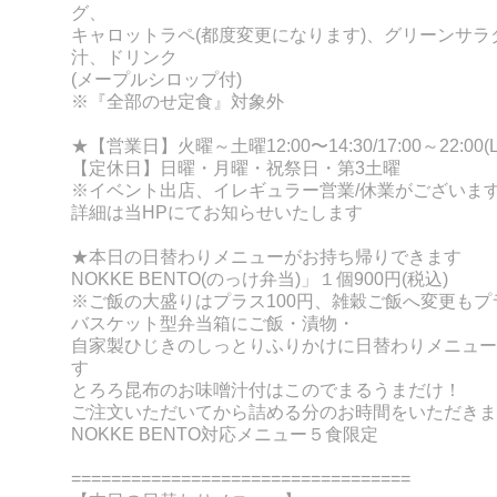
グ、
キャロットラペ(都度変更になります)、グリーンサラ
汁、ドリンク
(メープルシロップ付)
※『全部のせ定食』対象外
★【営業日】火曜～土曜12:00〜14:30/17:00～22:00(LO
【定休日】日曜・月曜・祝祭日・第3土曜
※イベント出店、イレギュラー営業/休業がございま
詳細は当HPにてお知らせいたします
★
本日の日替わりメニューがお持ち帰りできます
NOKKE BENT
O(
のっけ弁当)」１個900円(税込)
※ご飯の大盛りは
プラス100円、
雑穀ご飯へ変更もプラ
バスケット型弁当箱にご飯・漬物・
自家製ひじきのしっとりふりかけに日替
わりメニュ
ー
す
とろろ昆布のお味噌汁付はこの
でまるうまだけ！
ご注文いただいて
から詰める分の
お時
間をいただきま
NOKKE BENTO対応メニュー
５食限定
===
=======
============
=
===========