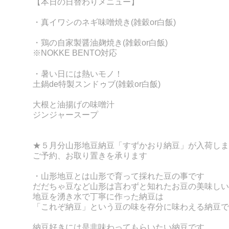
【本日の日替わりメニュー】
・真イワシのネギ味噌焼き(雑穀or白飯)
・鶏の自家製醤油麹焼き
(雑穀or白飯)
※NOKKE BENTO対応
・暑い日には熱いモノ！
土鍋de特製スンドゥブ(雑穀or白飯)
大根と油揚げの味噌汁
ジンジャースープ
★５月分
山形地豆納豆「すずかおり納豆」が入荷しま
ご予約、お取り置きを承ります
・山形地豆とは山形で育って採れた豆の事です
だだちゃ豆など山形は言わずと知れたお豆の美味しい
地豆を湧き水で丁寧に作った納豆は
「これぞ納豆」という豆の味を存分に味わえる納豆で
納豆好きには是非味わってもらいたい納豆です