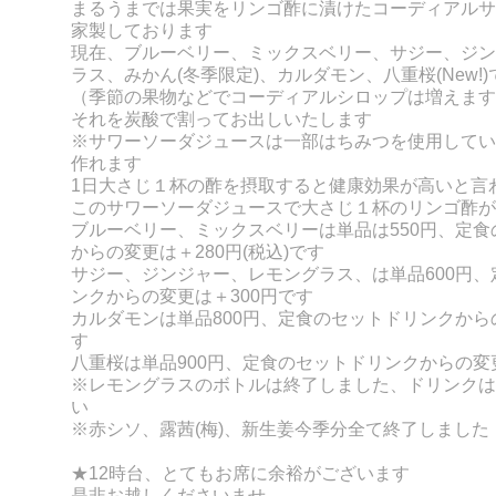
まるうまでは果実をリンゴ酢に漬けたコーディアルサ
家製しております
現在、ブルーベリー、ミックスベリー、サジー、ジン
ラス、みかん(冬季限定)、カルダモン、八重桜(New!)
（季節の果物などでコーディアルシロップは増えます
それを炭酸で割ってお出しいたします
※サワーソーダジュースは一部はちみつを使用してい
作れます
1日大さじ１杯の酢を摂取すると健康効果が高いと言
このサワーソーダジュースで大さじ１杯のリンゴ酢が
ブルーベリー、ミックスベリーは単品は550円、定
からの変更は＋280円(税込)です
サジー、ジンジャー、レモングラス、は単品600円
ンクからの変更は＋300円です
カルダモンは単品800円、定食のセットドリンクから
す
八重桜は単品900円、
定食のセットドリンクからの変更
※レモングラスのボトルは終了しました、ドリンクは
い
※
赤シソ、露茜(梅)、新生姜
今季分全て終了しました
★12時台、とてもお席に余裕がございます
是非お越しくださいませ