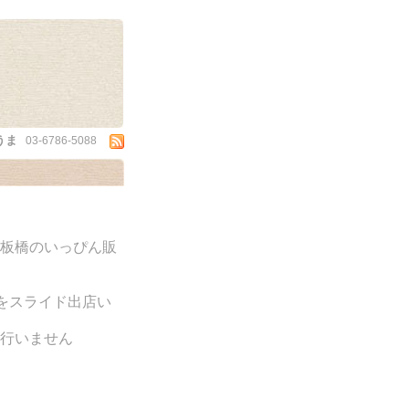
うま
03-6786-5088
放板橋のいっぴん販
をスライド出店い
行いません