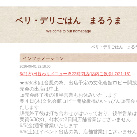
ベリ・デリごはん まるうま
Welcome to our homepage
ベリ・デリごはん まる
インフォメーション
2026-06-01 22:18:00
6/2(火)日替わりメニュー※22時閉店(店内ご飲食LO21:15)
★6/3(水)は台風の為、出店予定の文化会館ロビー開
売会の出店は中止
販売会終了後の後半営業もお休みいたします
翌４日(木)
文化会館ロビー開放板橋のいっぴん販売会
たします
販売終了後は打ち合わせがはいっており、後半営業は
実質6/3(水)、4(木)の2日間店舗営業はございません
6/5(金)通常営業いたします
6/6(土)はイベント出店の為、店舗営業はございません