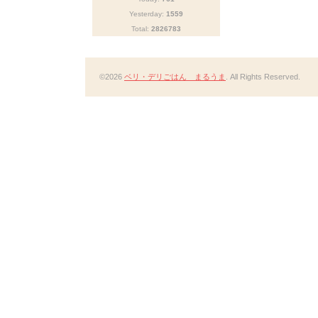
Yesterday:
1559
Total:
2826783
©2026
ベリ・デリごはん まるうま
. All Rights Reserved.