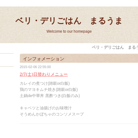
ベリ・デリごはん まるうま
Welcome to our homepage
ベリ・デリごはん まる
インフォメーション
2015-02-06 22:55:00
2/7(土)日替わりメニュー
カレイの煮つけ(雑穀or白飯)
鶏のマヨキムチ焼き(雑穀or白飯)
土鍋de中華丼 黒酢つき(白飯のみ)
キャベツと油揚げのお味噌汁
そうめんかぼちゃのコンソメスープ