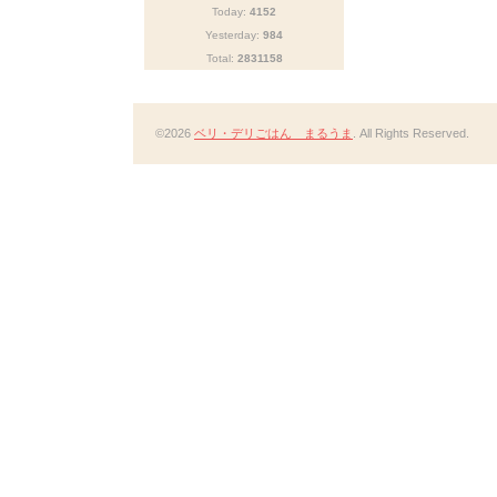
Today:
4152
Yesterday:
984
Total:
2831158
©2026
ベリ・デリごはん まるうま
. All Rights Reserved.