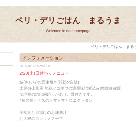
ベリ・デリごはん まるうま
Welcome to our homepage
ベリ・デリごはん まる
インフォメーション
2015-02-28 02:51:00
2/28(土)日替わりメニュー
鰆(さわら)の西京焼き(雑穀or白飯)
土鍋de山形産 地鶏とゴボウの濃厚味噌煮込み(雑穀or白飯)
※地鶏の肉は歯応えがあり、骨付きです。
4種の豆とナスのトマトマカロニグラタン
小松菜と油揚げのお味噌汁
紅大根のコンソメスープ