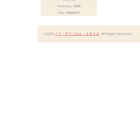
Yesterday:
1559
Total:
2826075
©2026
ベリ・デリごはん まるうま
. All Rights Reserved.