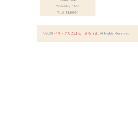
Yesterday:
1559
Total:
2826654
©2026
ベリ・デリごはん まるうま
. All Rights Reserved.