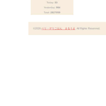
Today:
53
Yesterday:
984
Total:
2827059
©2026
ベリ・デリごはん まるうま
. All Rights Reserved.