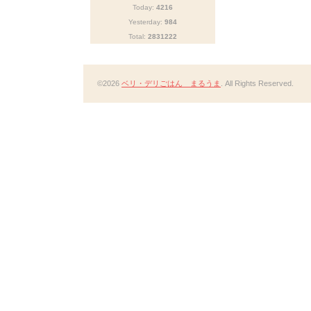
Today:
4216
Yesterday:
984
Total:
2831222
©2026
ベリ・デリごはん まるうま
. All Rights Reserved.