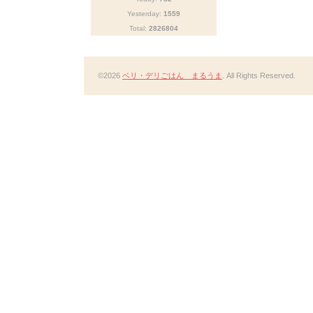
Yesterday:
1559
Total:
2826804
©2026
ベリ・デリごはん まるうま
. All Rights Reserved.