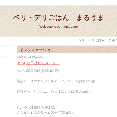
ベリ・デリごはん まるうま
Welcome to our homepage
ベリ・デリごはん まる
インフォメーション
2015-09-15 06:24:00
9/15(火)日替わりメニュー
サバの南蛮漬け(雑穀or白飯)
豚肩ロースのオリジナルアップルソース(雑穀or白飯)
野菜ぎっしりスパニッシュオムレツ(雑穀or白飯)
わかめと油揚げのお味噌汁
さつまいものクリームスープ(温or冷)