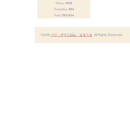
Today:
4028
Yesterday:
984
Total:
2831034
©2026
ベリ・デリごはん まるうま
. All Rights Reserved.