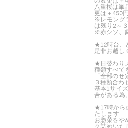
の変更は＋4
八重桜は単品
更は＋450
※レモング
は残り2～
※
赤シソ、露
★12時台
是非お越し
★日替わりメ
種類すべて
「全部のせ
３種類合わ
基本1サイズ
合がある為
★17時か
たします
お惣菜をや
ク詰めいたし