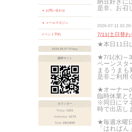
納豆好きに
是非、お召
お問い合わせ
メールマガジン
2026-07-11 02:20
7/11(土日替
イベント予約
★本日11
2026.08.07 Friday
★7/1(水)
携帯サイト
ペーンスタ
まるうまも
是非ご利用
★オーナーの
臨時休業と
※同日にマ
カウンター
時で出店し
Today:
1201
Yesterday:
4175
★
毎週水曜日
Total:
2823890
「はれぱん