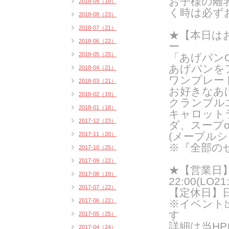
お子様の離
2018-09（19）
く時は必ず
2018-08（23）
2018-07（21）
★【本日は
2018-06（22）
ー
2018-05（25）
「あげパンO
あげパンを
2018-04（21）
ワンプレー
2018-03（21）
お好きなあ
2018-02（19）
クランブル
2018-01（18）
キャロット
2017-12（23）
ダ、スープ
(メープルシ
2017-11（20）
※『全部の
2017-10（25）
2017-09（22）
★【営業日】火
2017-08（19）
22:00(LO21:
2017-07（22）
【定休日】
2017-06（22）
※イベント
す
2017-05（25）
詳細は当H
2017-04（24）