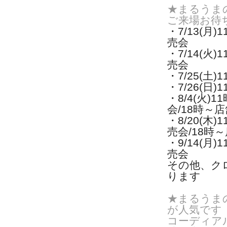
★まるうま
ご来場お待
・7/13(月)
1
売会
・7/14(火)
1
売会
・7/25(土
・7/26(日
・8/4(火)
1
会/
18時～
・8/20(木)
1
売会/
18時
・9/14(月)
1
売会
その他、ク
ります
★まるうま
が人気です
コーディア