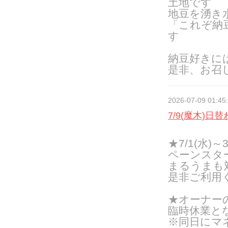
土地です
地豆を湧き
「これぞ納
す
納豆好きに
是非、お召
2026-07-09 01:45
7/9(魔木)日
★7/1(水)
ペーンスタ
まるうまも
是非ご利用
★オーナーの
臨時休業と
※同日にマ