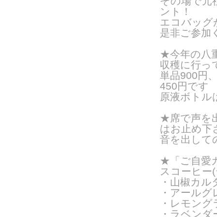
その場で元
ント！
エコバッグ
是非ご参加
★今年の八
収穫に行っ
単品900
450円です
原液ボトルは3
★席で声を
はお止め下
音を出して
★「ご自愛カ
スコーヒー
・山椒カル
・アールグ
・レモング
・ラベンダ