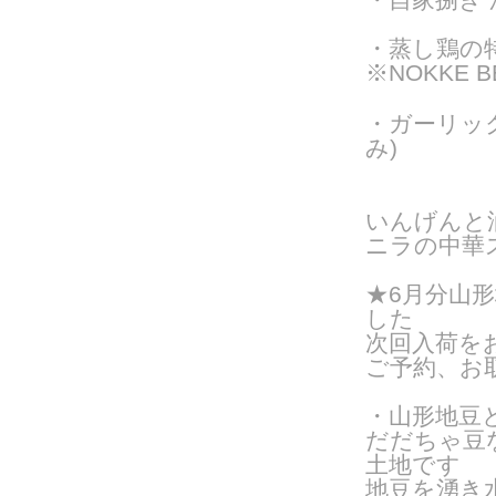
・蒸し鶏の
※NOKKE 
・ガーリッ
み)
いんげんと
ニラの中華
★6月分
山形
した
次回入荷を
ご予約、お
・山形地豆
だだちゃ豆
土地です
地豆を湧き