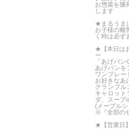
お惣菜を陳
します
★まるうま
お子様の離
く時は必ず
★【本日は
ー
「あげパンO
あげパンを
ワンプレー
お好きなあ
クランブル
キャロット
ダ、スープ
(メープルシ
※『全部の
★【営業日】火