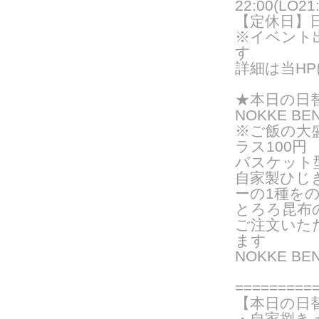
22:00(LO21:
【定休日】
※イベント
す
詳細は当H
★
本日の日
NOKKE BE
※ご飯の大
ラス100円
バスケット
自家製ひじ
ーの
1種を
とろろ昆布
ご注文いた
ま
す
NOKKE B
===
======
【本日の日
・自家捌き