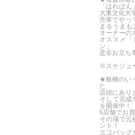
「はれぱん
大東文化大
売車でやっ
まるうまも
オーナーの
オススメ「
ン」
是非お立ち
※スケジュ
★板橋のい
た
店頭にあり
そして完成
を開催中！
5店舗でお
その場で元
ント！
エコバッグ