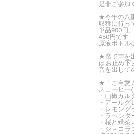
是非ご参加
★今年の八
収穫に行っ
単品900
450円です
原液ボトルは3
★席で声を
はお止め下
音を出して
★「ご自愛カ
スコーヒー
・山椒カル
・アールグ
・レモング
・ラベンダ
・桜と緑茶
・ショコラス