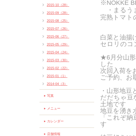
※NOKKE 
2015-10（28）
・まるう
2015-09（28）
完熟トマト
2015-08（25）
2015-07（26）
白菜と油揚
2015-06（27）
セロリのコ
2015-05（29）
2015-04（24）
★6月分
山形
2015-03（30）
した
2015-02（22）
次回入荷を
ご予約、お
2015-01（1）
2014-04（3）
・山形地豆
写真
だだちゃ豆
土地です
メニュー
地豆を湧き
「これぞ納
カレンダー
す
店舗情報