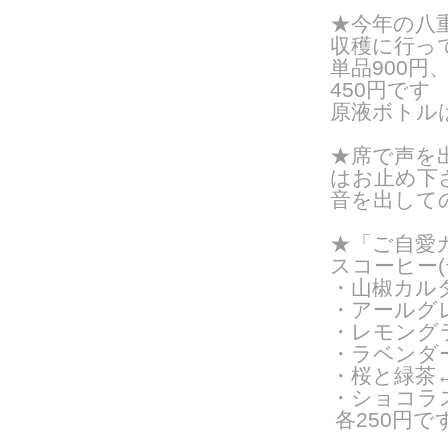
★今年の八
収穫に行っ
単品900
450円です
原液ボトルは3
★席で声を
はお止め下
音を出して
★「ご自愛カ
スコーヒー
・山椒カル
・アールグ
・レモング
・ラベンダ
・桜と緑茶
・ショコラス
各250円で