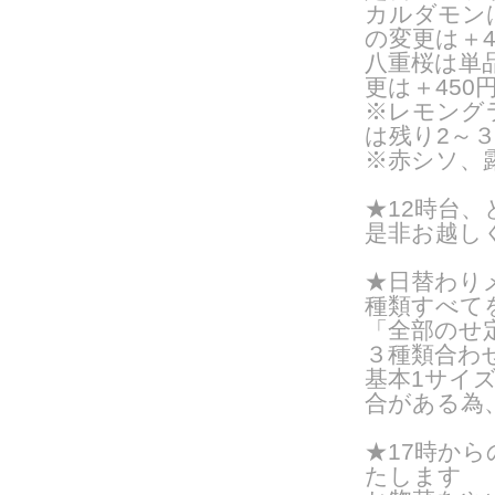
カルダモン
の変更は＋4
八重桜は単品
更は＋450
※レモング
は残り2～
※
赤シソ、露
★12時台
是非お越し
★日替わりメ
種類すべて
「全部のせ
３種類合わ
基本1サイズ
合がある為
★17時か
たします