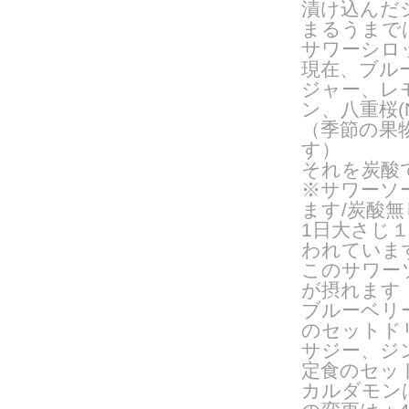
漬け込んだ
まるうまで
サワーシロ
現在、ブル
ジャー、レ
ン、八重桜(N
（季節の果
す）
それを炭酸
※サワーソ
ます/炭酸
1日大さじ
われていま
このサワー
が摂れます
ブルーベリ
のセットドリ
サジー、ジ
定食のセッ
カルダモン