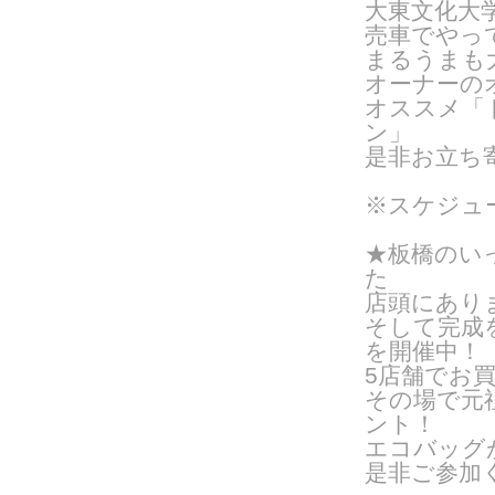
大東文化大
売車でやっ
まるうまも
オーナーの
オススメ「
ン」
是非お立ち
※スケジュ
★板橋のい
た
店頭にあり
そして完成
を開催中！
5店舗でお
その場で元
ント！
エコバッグ
是非ご参加