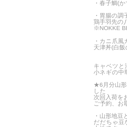
・春子鯛(か
・胃腸の調
鶏手羽先の八
※NOKKE 
・カニ爪風
天津丼(白飯
キャベツと
小ネギの中
★6月分
山形
した
次回入荷を
ご予約、お
・山形地豆
だだちゃ豆