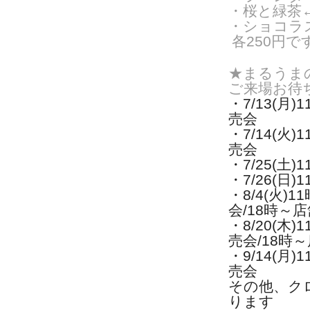
・桜と緑茶
・ショコラス
各250円で
★まるうま
ご来場お待
・7/13(月)
1
売会
・7/14(火)
1
売会
・7/25(土
・7/26(日
・8/4(火)
1
会/
18時～
・8/20(木)
1
売会/
18時
・9/14(月)
1
売会
その他、ク
ります