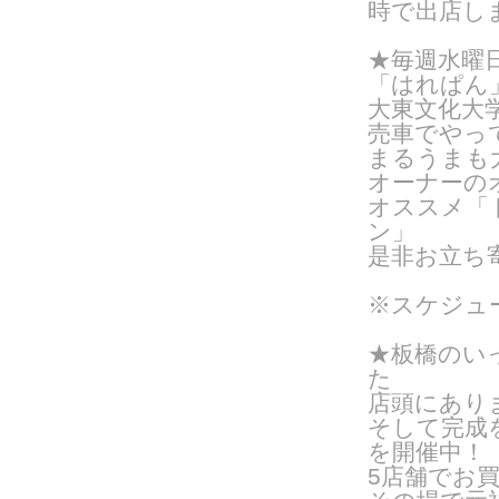
時で出店し
★
毎週水曜日
「はれぱん
大東文化大
売車でやっ
まるうまも
オーナーの
オススメ「
ン」
是非お立ち
※スケジュ
★板橋のい
た
店頭にあり
そして完成
を開催中！
5店舗でお