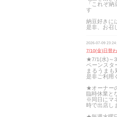
「これぞ納
す
納豆好きに
是非、お召
2026-07-09 23:24
7/10(金)日
★7/1(水)
ペーンスタ
まるうまも
是非ご利用
★オーナーの
臨時休業と
※同日にマ
時で出店し
★
毎週水曜日