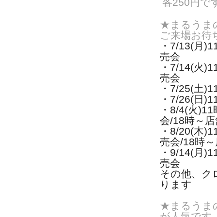
各250円で
★まるうま
ご来場お待
・7/13(月)
1
売会
・7/14(火)
1
売会
・7/25(土
・7/26(日
・8/4(火)
1
会/
18時～
・8/20(木)
1
売会/
18時
・9/14(月)
1
売会
その他、ク
ります
★まるうま
が人気です