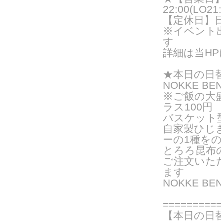
22:00(LO21:
【定休日】
※イベント
す
詳細は当H
★
本日の日
NOKKE BE
※ご飯の大
ラス100円
バスケット
自家製ひじ
ーの
1種を
とろろ昆布
ご注文いた
ま
す
NOKKE B
===
======
【本日の日