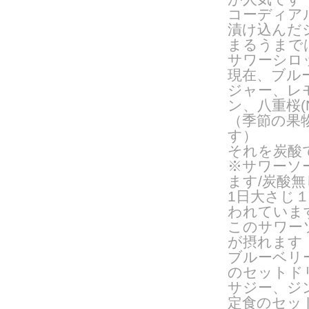
コーディア
漬け込んだ
まるうまで
サワーシロ
現在、ブル
ジャー、レ
ン、八重桜(N
（季節の果
す）
それを炭酸
※サワーソ
ます/炭酸
1日大さじ
われていま
このサワー
が摂れます
ブルーベリ
のセットドリ
サジー、ジ
定食のセッ