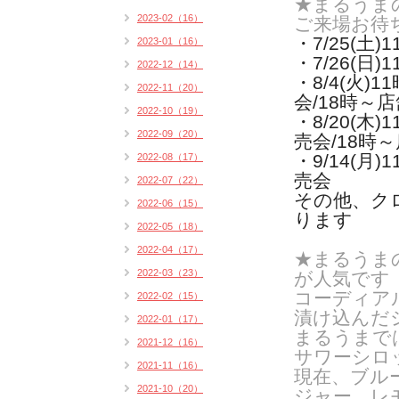
★まるうま
2023-02（16）
ご来場お待
・7/25(土
2023-01（16）
・7/26(日
2022-12（14）
・8/4(火)
1
2022-11（20）
会/
18時～
2022-10（19）
・8/20(木)
1
2022-09（20）
売会/
18時
・9/14(月)
1
2022-08（17）
売会
2022-07（22）
その他、ク
2022-06（15）
ります
2022-05（18）
2022-04（17）
★まるうま
2022-03（23）
が人気です
コーディア
2022-02（15）
漬け込んだ
2022-01（17）
まるうまで
2021-12（16）
サワーシロ
2021-11（16）
現在、ブル
2021-10（20）
ジャー、レ