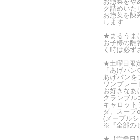
お惣菜をや
ク詰めいたし
お惣菜を陳
します
★まるうま
お子様の離
く時は必ず
★
土曜日限
「あげパンO
あげパンを
ワンプレー
お好きなあ
クランブル
キャロット
ダ、スープ
(メープルシ
※『全部の
★【営業日】火