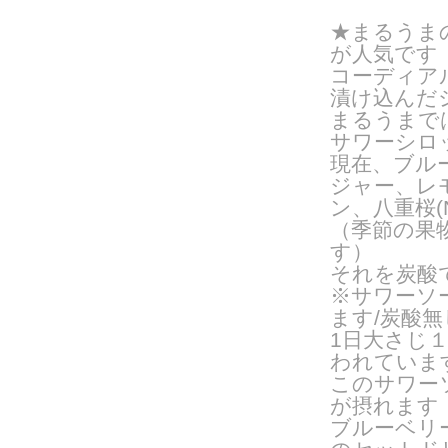
★まるうま
が人気です
コーディア
漬け込んだ
まるうまで
サワーシロ
現在、ブル
ジャー、レ
ン、八重桜(N
（季節の果
す）
それを炭酸
※サワーソ
ます/炭酸
1日大さじ
われていま
このサワー
が摂れます
ブルーベリ